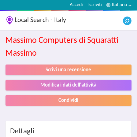
Accedi
Iscriviti
Italiano
Local Search - Italy
Massimo Computers di Squaratti
Massimo
Scrivi una recensione
Modifica i dati dell'attività
Condividi
Dettagli