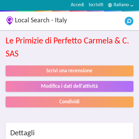
Accedi
Iscriviti
Italiano
Local Search - Italy
Le Primizie di Perfetto Carmela & C.
SAS
Scrivi una recensione
Modifica i dati dell'attività
Condividi
Dettagli