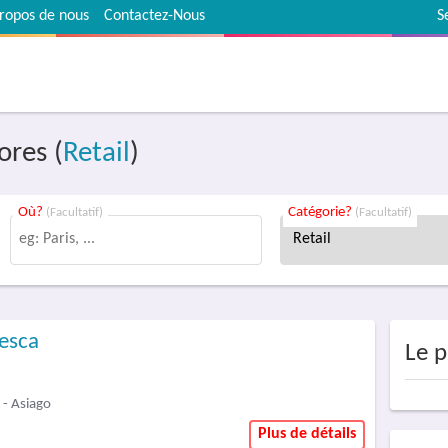
ropos de nous
Contactez-Nous
S
ores (
Retail
)
Où?
Catégorie?
(Facultatif)
(Facultatif)
esca
Le p
- Asiago
Plus de détails