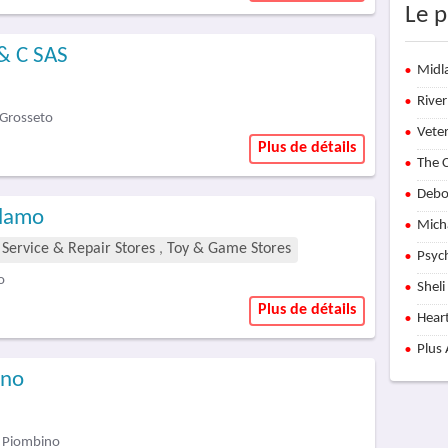
Le p
& C SAS
Midl
River
Grosseto
Vete
Plus de détails
The C
Debo
olamo
Mich
 Service & Repair Stores
,
Toy & Game Stores
Psyc
o
Sheli
Plus de détails
Hear
Plus
ano
- Piombino