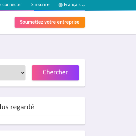
e connecter
S’inscrire
Français
Soumettez votre entreprise
Chercher
lus regardé