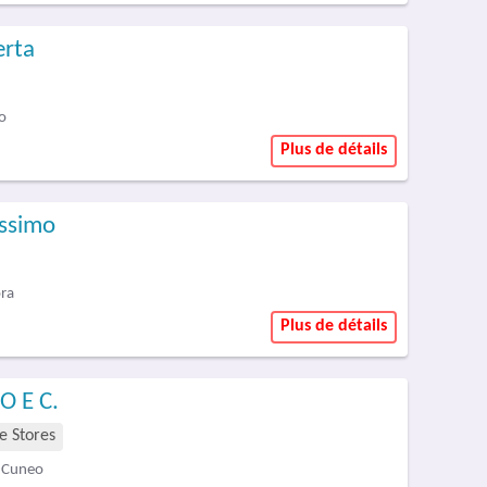
erta
o
Plus de détails
assimo
ora
Plus de détails
O E C.
 Stores
- Cuneo