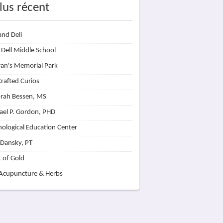
lus récent
and Deli
 Dell Middle School
ran's Memorial Park
rafted Curios
rah Bessen, MS
ael P. Gordon, PHD
hological Education Center
 Dansky, PT
t of Gold
 Acupuncture & Herbs